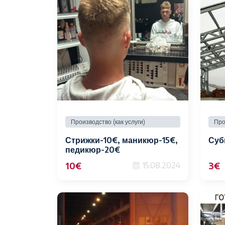
Производство (как услуги)
Про
Стрижки-10€, маникюр-15€,
Суб
педикюр-20€
10€
3€
15.08.2024