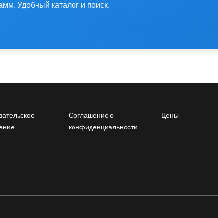
амм. Удобный каталог и поиск.
oter menu
Footer2
Footer3
вательское
Соглашение о
Цены
ение
конфиденциальности