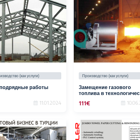
изводство (как услуги)
Производство (как услуги)
подрядные работы
Замещение газового
топлива в технологичес
процессах.
111€
11.01.2024
10.06