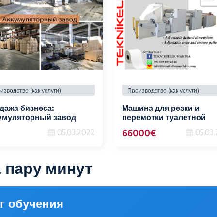
изводство (как услуги)
Производство (как услуги)
дажа бизнеса:
Машина для резки и
умуляторный завод
перемотки туалетной
бумаги
66000€
05.03.2022
05.03
 пару минут
г обучения