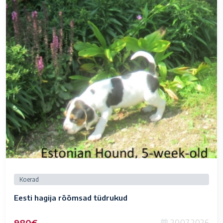
Koerad
Eesti hagija rõõmsad tüdrukud
980€
20.07.2026