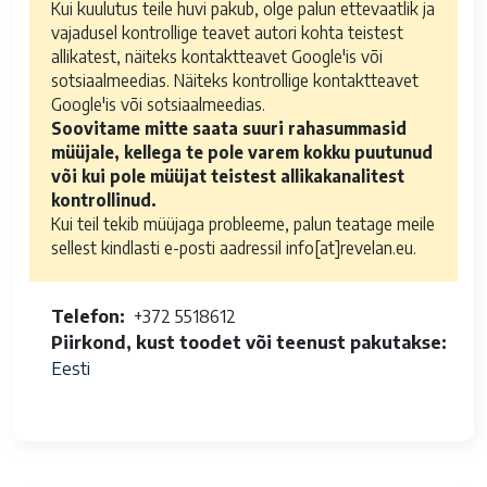
Kui kuulutus teile huvi pakub, olge palun ettevaatlik ja
vajadusel kontrollige teavet autori kohta teistest
allikatest, näiteks kontaktteavet Google'is või
sotsiaalmeedias. Näiteks kontrollige kontaktteavet
Google'is või sotsiaalmeedias.
Soovitame mitte saata suuri rahasummasid
müüjale, kellega te pole varem kokku puutunud
või kui pole müüjat teistest allikakanalitest
kontrollinud.
Kui teil tekib müüjaga probleeme, palun teatage meile
sellest kindlasti e-posti aadressil info[at]revelan.eu.
Telefon
+372 5518612
Piirkond, kust toodet või teenust pakutakse
Eesti