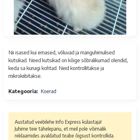
Nii isased kui emased, võluvad ja mänguhimulised
kutsikad. Need kutsikad on kõige sõbralikumad olendid,
keda sa kunagi kohtad. Neid kontrollitakse ja
mikrokiibitakse.
Kategooria
Koerad
Austatud veebilehe Info Express külastaja!
Juhime teie tähelepanu, et meil pole võimalik
reklaamides avaldatud teabe õigsust kontrollida.