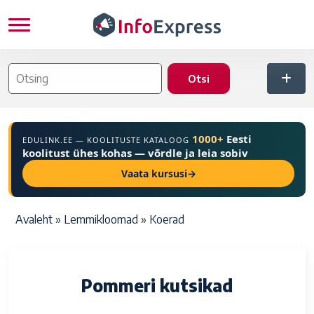
Liigu edasi põhisisu juurde
1000+
Eesti
EDULINK.EE — KOOLITUSTE KATALOOG
koolitust ühes kohas — võrdle ja leia sobiv
Vaata kursusi
→
Leivapuru
Avaleht
Lemmikloomad
Koerad
Pommeri kutsikad