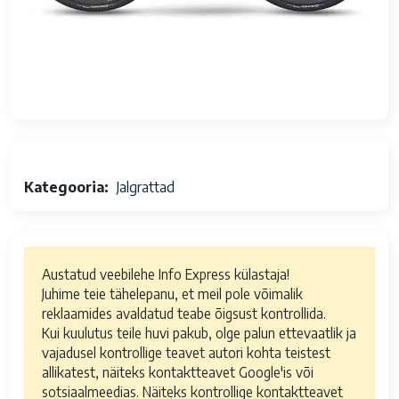
Kategooria
Jalgrattad
Austatud veebilehe Info Express külastaja!
Juhime teie tähelepanu, et meil pole võimalik
reklaamides avaldatud teabe õigsust kontrollida.
Kui kuulutus teile huvi pakub, olge palun ettevaatlik ja
vajadusel kontrollige teavet autori kohta teistest
allikatest, näiteks kontaktteavet Google'is või
sotsiaalmeedias. Näiteks kontrollige kontaktteavet