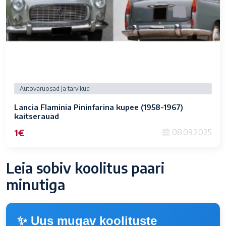
Autovaruosad ja tarvikud
Lancia Flaminia Pininfarina kupee (1958-1967)
kaitserauad
1€
08.09.2025
Leia sobiv koolitus paari
minutiga
✨ Uus mugav koolituste