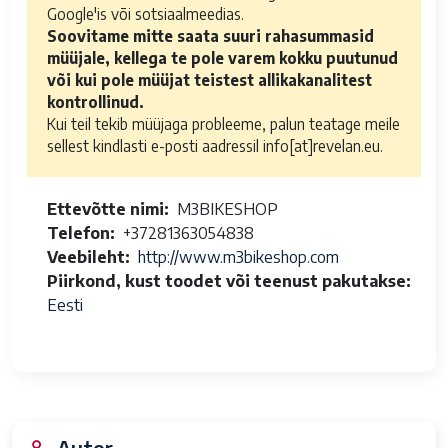
Google'is või sotsiaalmeedias.
Soovitame mitte saata suuri rahasummasid
müüjale, kellega te pole varem kokku puutunud
või kui pole müüjat teistest allikakanalitest
kontrollinud.
Kui teil tekib müüjaga probleeme, palun teatage meile
sellest kindlasti e-posti aadressil info[at]revelan.eu.
Ettevõtte nimi
M3BIKESHOP
Telefon
+37281363054838
Veebileht
http://www.m3bikeshop.com
Piirkond, kust toodet või teenust pakutakse
Eesti
Autor