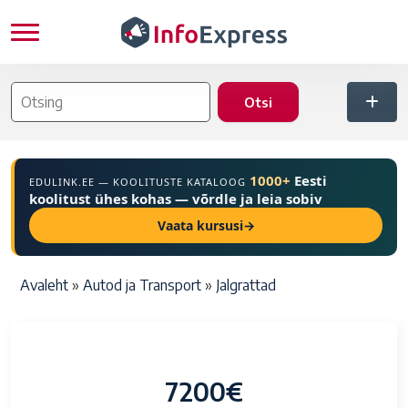
Liigu edasi põhisisu juurde
1000+
Eesti
EDULINK.EE — KOOLITUSTE KATALOOG
koolitust ühes kohas — võrdle ja leia sobiv
Vaata kursusi
→
Leivapuru
Avaleht
Autod ja Transport
Jalgrattad
7200€