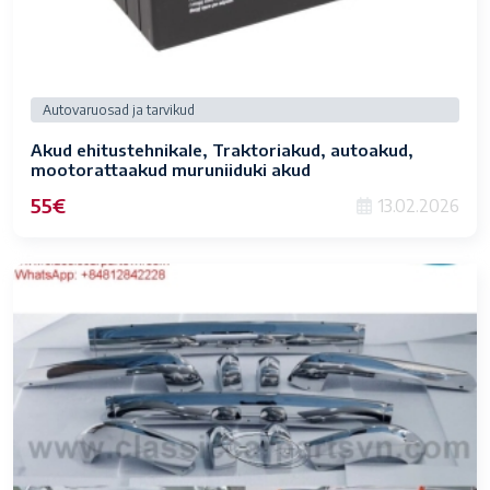
Autovaruosad ja tarvikud
Akud ehitustehnikale, Traktoriakud, autoakud,
mootorattaakud muruniiduki akud
55€
13.02.2026