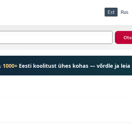
Est
Rus
1000+
Eesti koolitust ühes kohas — võrdle ja leia
G