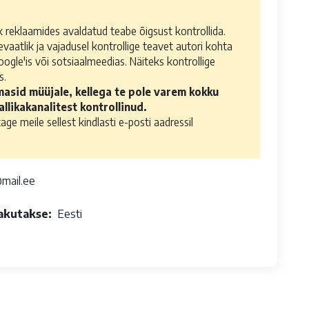
k reklaamides avaldatud teabe õigsust kontrollida.
evaatlik ja vajadusel kontrollige teavet autori kohta
oogle'is või sotsiaalmeedias. Näiteks kontrollige
s.
asid müüjale, kellega te pole varem kokku
llikakanalitest kontrollinud.
ge meile sellest kindlasti e-posti aadressil
@mail.ee
pakutakse
Eesti