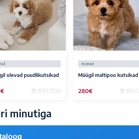
rad
Koerad
il olevad puudlikutsikad
Müügil maltipoo kutsikad
0€
280€
10.07.2026
10.07
ari minutiga
taloog