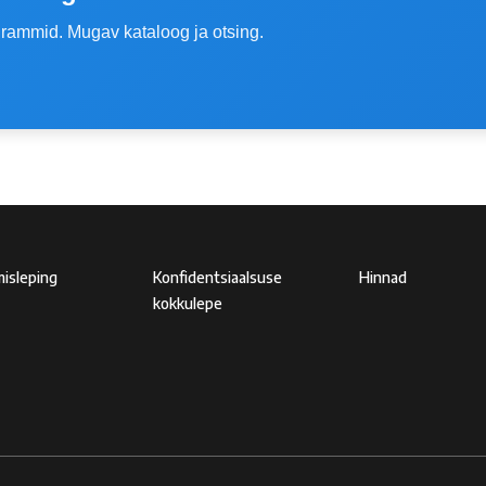
grammid. Mugav kataloog ja otsing.
oter menu
Footer2
Footer3
isleping
Konfidentsiaalsuse
Hinnad
kokkulepe