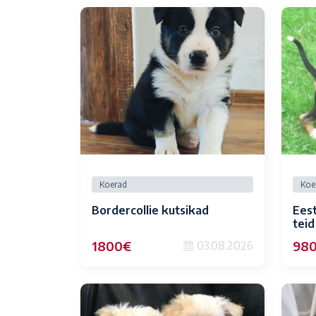
Koerad
Koe
Bordercollie kutsikad
Eest
teid
1800€
98
03.08.2026