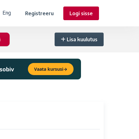
Eng
Registreeru
Logi sisse
Lisa kuulutus
 sobiv
Vaata kursusi
→