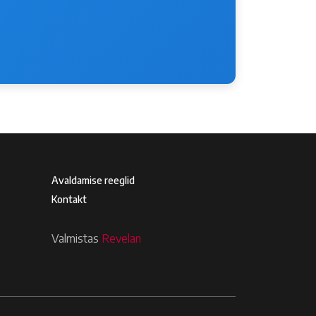
Footer4
Avaldamise reeglid
Kontakt
Valmistas
Revelan