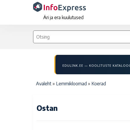
Liigu edasi põhisisu juurde
Äri ja era kuulutused
EDULINK.EE — KOOLITUSTE KATALOO
Leivapuru
Avaleht
Lemmikloomad
Koerad
Ostan