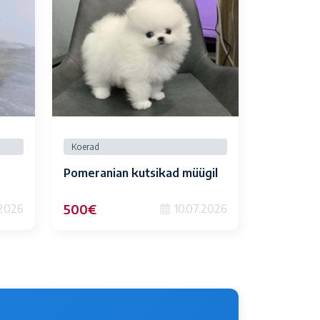
Koerad
Pomeranian kutsikad müügil
500€
.2026
10.07.2026