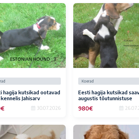
rad
Koerad
i hagija kutsikad ootavad
Eesti hagija kutsikad saa
 kennelis Jahisarv
augustis tõutunnistuse
0€
980€
30.07.2026
26.07