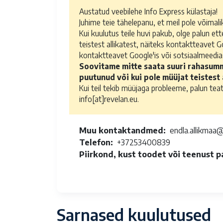
Austatud veebilehe Info Express külastaja!
Juhime teie tähelepanu, et meil pole võimali
Kui kuulutus teile huvi pakub, olge palun ett
teistest allikatest, näiteks kontaktteavet G
kontaktteavet Google'is või sotsiaalmeedia
Soovitame mitte saata suuri rahasumm
puutunud või kui pole müüjat teistest a
Kui teil tekib müüjaga probleeme, palun teata
info[at]revelan.eu.
Muu kontaktandmed
endla.allikmaa
Telefon
+37253400839
Piirkond, kust toodet või teenust 
Sarnased kuulutused