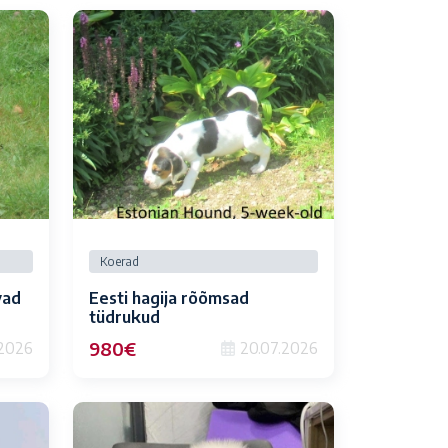
Koerad
vad
Eesti hagija rõõmsad
tüdrukud
980€
.2026
20.07.2026