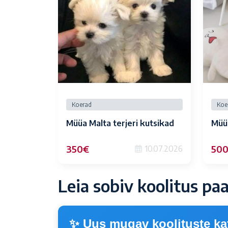
Koerad
Koe
Müüa Malta terjeri kutsikad
Müüg
350€
50
10.07.2026
Leia sobiv koolitus pa
✨ Uus mugav koolituste ka