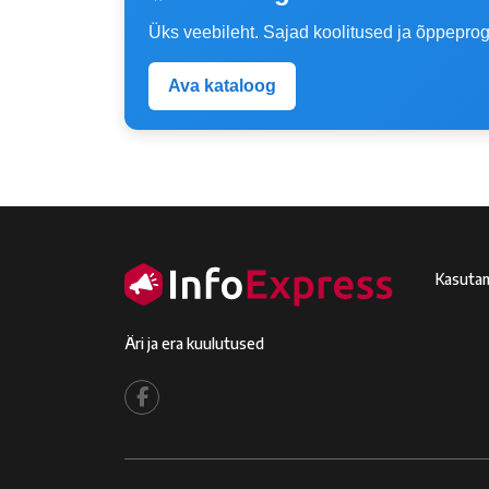
Üks veebileht. Sajad koolitused ja õppepro
Ava kataloog
Fo
Kasutam
Äri ja era kuulutused